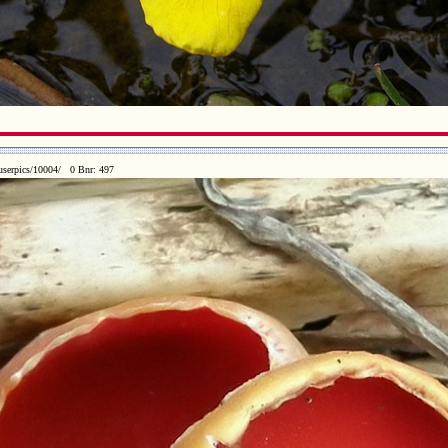
userpics/10004/ 0 Bnr: 497