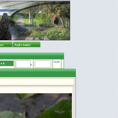
på kart
Andre lenker
Vis alle
Ik