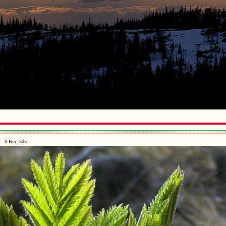
/ 0 Bnr: 505