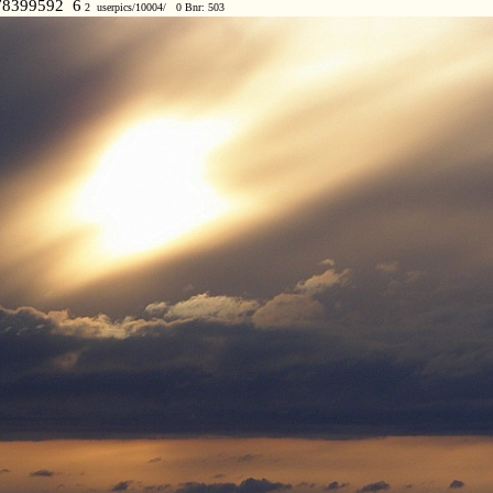
8399592 6
2 userpics/10004/ 0 Bnr: 503