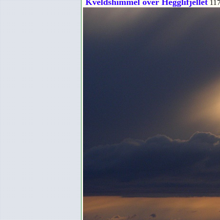
Kveldshimmel over Hegglifjellet
117