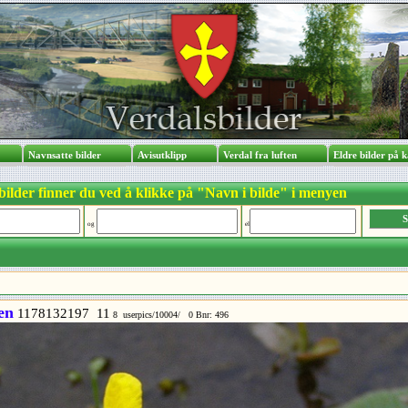
bum
Navnsatte bilder
Avisutklipp
Verdal fra luften
Eldre bilder 
bilder finner du ved å klikke på "Navn i bilde" i menyen
og
el
en
1178132197 11
8 userpics/10004/ 0 Bnr: 496