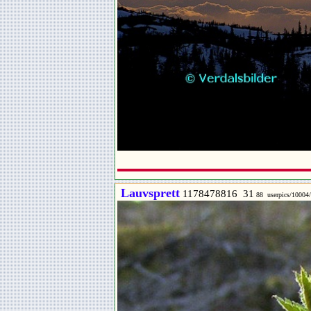
Lauvsprett
1178478816 31
88 userpics/10004