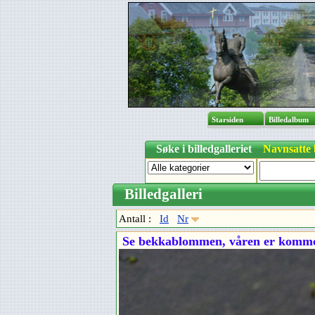
Starsiden
Billedal
Søke i billedgalleriet
Navnsatte 
Billedgalleri
Antall :
Id
Nr
Se bekkablommen, våren er komm