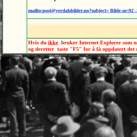
mailto:post@verdalsbilder.no?subject= Bilde-nr:92 ->
Hvis du
ikke
bruker Internet Explorer som ne
og deretter taste "F5" for å få oppdatert de