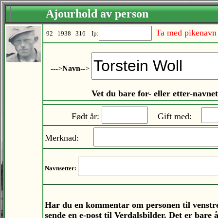
Ajourhold av person
Ta med pikenavn
92 1938 316
Ip:
--->
Navn
-->
Vet du bare for- eller etter-navn
Født år:
Gift med:
Merknad:
Navnsetter:
Har du en kommentar om personen til venstr
sende en e-post til Verdalsbilder. Det er bare 