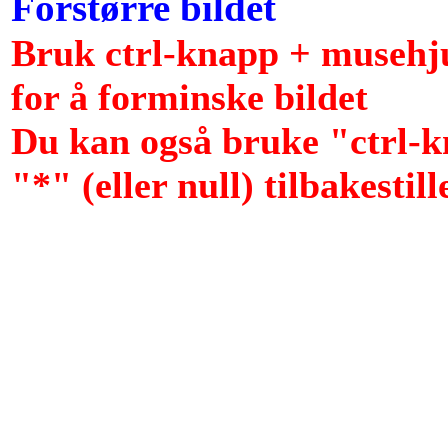
Forstørre bildet
Bruk ctrl-knapp + musehju
for å forminske bildet
Du kan også bruke "ctrl-k
"*" (eller null) tilbakestill