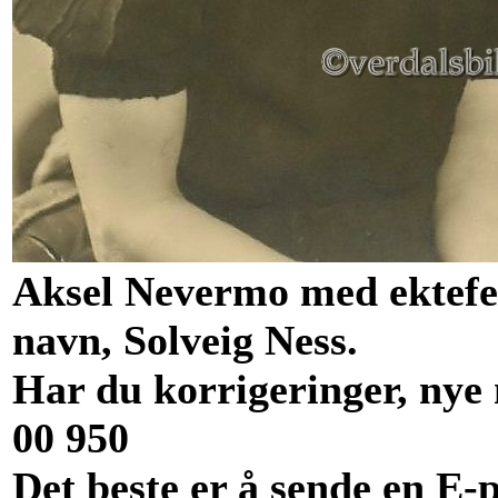
Aksel Nevermo med ektefel
navn, Solveig Ness.
Har du korrigeringer, nye 
00 950
Det beste er å sende en E-p